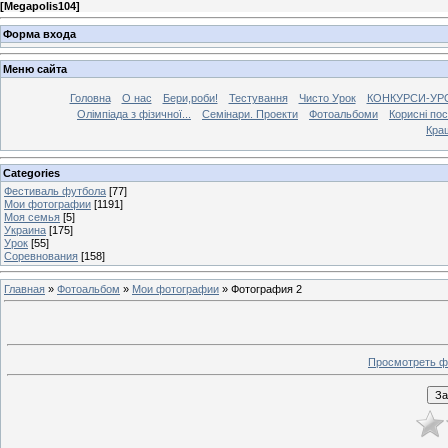
[
Megapolis104
]
Форма входа
Меню сайта
Головна
О нас
Бери,роби!
Тестування
Чисто Урок
КОНКУРСИ-УР
Олімпіада з фізичної...
Семінари. Проекти
Фотоальбоми
Корисні по
Кра
Categories
Фестиваль футбола
[77]
Мои фотографии
[1191]
Моя семья
[5]
Украина
[175]
Урок
[55]
Соревнования
[158]
Главная
»
Фотоальбом
»
Мои фотографии
» Фотография 2
Просмотреть ф