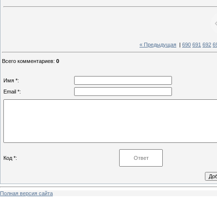
« Предыдущая
|
690
691
692
6
Всего комментариев
:
0
Имя *:
Email *:
Код *:
Полная версия сайта