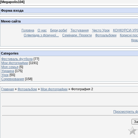
[
Megapolis104
]
Форма входа
Меню сайта
Головна
О нас
Бери,роби!
Тестування
Чисто Урок
КОНКУРСИ-УР
Олімпіада з фізичної...
Семінари. Проекти
Фотоальбоми
Корисні по
Кра
Categories
Фестиваль футбола
[77]
Мои фотографии
[1191]
Моя семья
[5]
Украина
[175]
Урок
[55]
Соревнования
[158]
Главная
»
Фотоальбом
»
Мои фотографии
» Фотография 2
Просмотреть ф