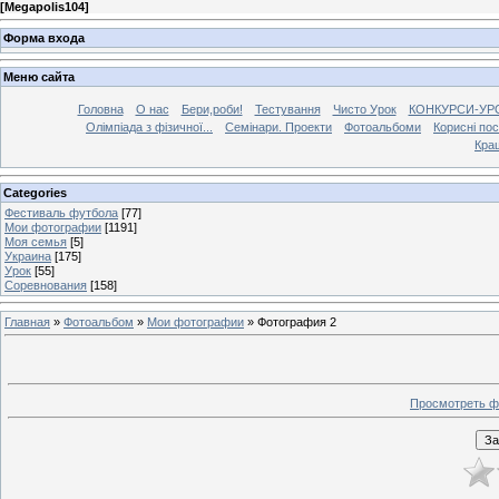
[
Megapolis104
]
Форма входа
Меню сайта
Головна
О нас
Бери,роби!
Тестування
Чисто Урок
КОНКУРСИ-УР
Олімпіада з фізичної...
Семінари. Проекти
Фотоальбоми
Корисні по
Кра
Categories
Фестиваль футбола
[77]
Мои фотографии
[1191]
Моя семья
[5]
Украина
[175]
Урок
[55]
Соревнования
[158]
Главная
»
Фотоальбом
»
Мои фотографии
» Фотография 2
Просмотреть ф