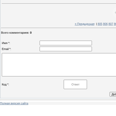
« Предыдущая
|
805
806
807
8
Всего комментариев
:
0
Имя *:
Email *:
Код *:
Полная версия сайта