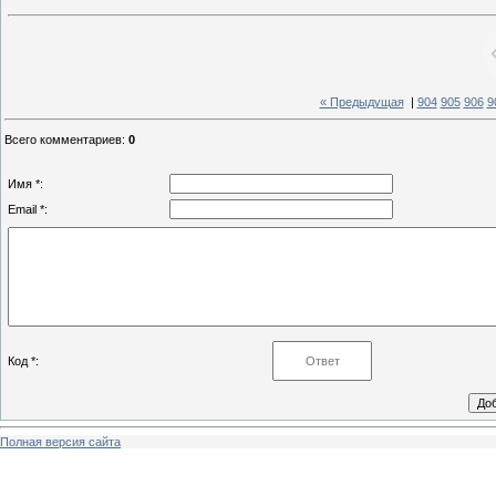
« Предыдущая
|
904
905
906
9
Всего комментариев
:
0
Имя *:
Email *:
Код *:
Полная версия сайта