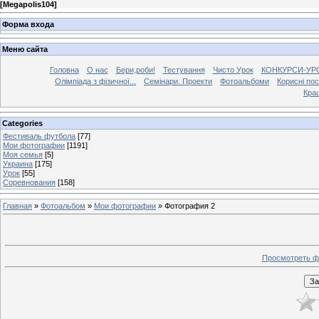
[
Megapolis104
]
Форма входа
Меню сайта
Головна
О нас
Бери,роби!
Тестування
Чисто Урок
КОНКУРСИ-УР
Олімпіада з фізичної...
Семінари. Проекти
Фотоальбоми
Корисні по
Кра
Categories
Фестиваль футбола
[77]
Мои фотографии
[1191]
Моя семья
[5]
Украина
[175]
Урок
[55]
Соревнования
[158]
Главная
»
Фотоальбом
»
Мои фотографии
» Фотография 2
Просмотреть ф