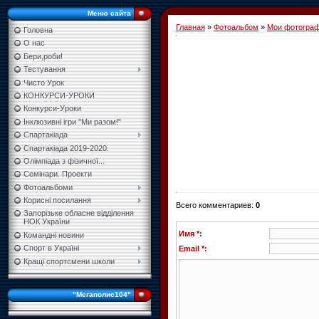
Меню сайта
Главная
»
Фотоальбом
»
Мои фотогра
Головна
О нас
Бери,роби!
Тестування
Чисто Урок
КОНКУРСИ-УРОКИ
Конкурси-Уроки
Інклюзивні ігри "Ми разом!"
Спартакіада
Спартакіада 2019-2020.
Олімпіада з фізичної...
Семінари. Проекти
Фотоальбоми
Корисні посилання
Всего комментариев
:
0
Запорізьке обласне відділення
НОК України
Имя *:
Командні новини
Спорт в Україні
Email *:
Кращі спортсмени школи
"Мегаполис104"