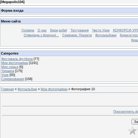
[
Megapolis104
]
Форма входа
Меню сайта
Головна
О нас
Бери,роби!
Тестування
Чисто Урок
КОНКУРСИ-УР
Олімпіада з фізичної...
Семінари. Проекти
Фотоальбоми
Корисні по
Кра
Categories
Фестиваль футбола
[77]
Мои фотографии
[1191]
Моя семья
[5]
Украина
[175]
Урок
[55]
Соревнования
[158]
Главная
»
Фотоальбом
»
Мои фотографии
» Фотография 10
Просмотреть ф