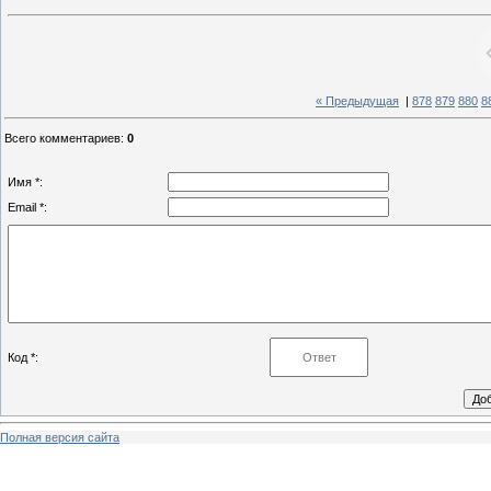
« Предыдущая
|
878
879
880
8
Всего комментариев
:
0
Имя *:
Email *:
Код *:
Полная версия сайта