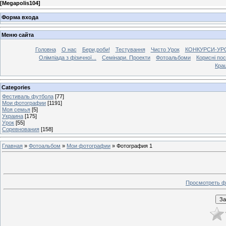
[
Megapolis104
]
Форма входа
Меню сайта
Головна
О нас
Бери,роби!
Тестування
Чисто Урок
КОНКУРСИ-УР
Олімпіада з фізичної...
Семінари. Проекти
Фотоальбоми
Корисні по
Кра
Categories
Фестиваль футбола
[77]
Мои фотографии
[1191]
Моя семья
[5]
Украина
[175]
Урок
[55]
Соревнования
[158]
Главная
»
Фотоальбом
»
Мои фотографии
» Фотография 1
Просмотреть ф