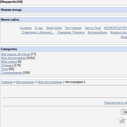
[
Megapolis104
]
Форма входа
Меню сайта
Головна
О нас
Бери,роби!
Тестування
Чисто Урок
КОНКУРСИ-УР
Олімпіада з фізичної...
Семінари. Проекти
Фотоальбоми
Корисні по
Кра
Categories
Фестиваль футбола
[77]
Мои фотографии
[1191]
Моя семья
[5]
Украина
[175]
Урок
[55]
Соревнования
[158]
Главная
»
Фотоальбом
»
Мои фотографии
» Фотография 1
Просмотреть ф