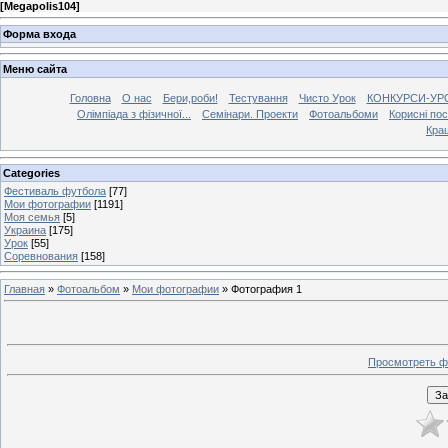
[
Megapolis104
]
Форма входа
Меню сайта
Головна
О нас
Бери,роби!
Тестування
Чисто Урок
КОНКУРСИ-УР
Олімпіада з фізичної...
Семінари. Проекти
Фотоальбоми
Корисні по
Кра
Categories
Фестиваль футбола
[77]
Мои фотографии
[1191]
Моя семья
[5]
Украина
[175]
Урок
[55]
Соревнования
[158]
Главная
»
Фотоальбом
»
Мои фотографии
» Фотография 1
Просмотреть ф