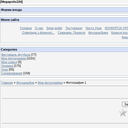
[
Megapolis104
]
Форма входа
Меню сайта
Головна
О нас
Бери,роби!
Тестування
Чисто Урок
КОНКУРСИ-УР
Олімпіада з фізичної...
Семінари. Проекти
Фотоальбоми
Корисні по
Кра
Categories
Фестиваль футбола
[77]
Мои фотографии
[1191]
Моя семья
[5]
Украина
[175]
Урок
[55]
Соревнования
[158]
Главная
»
Фотоальбом
»
Мои фотографии
» Фотография 1