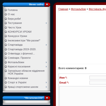
Меню сайта
Главная
»
Фотоальбом
»
Фестиваль фу
Головна
О нас
Бери,роби!
Тестування
Чисто Урок
КОНКУРСИ-УРОКИ
Конкурси-Уроки
Інклюзивні ігри "Ми разом!"
Спартакіада
Спартакіада 2019-2020.
Олімпіада з фізичної...
Семінари. Проекти
Фотоальбоми
Корисні посилання
Всего комментариев
:
0
Запорізьке обласне відділення
НОК України
Имя *:
Командні новини
Спорт в Україні
Email *:
Кращі спортсмени школи
"Мегаполис104"