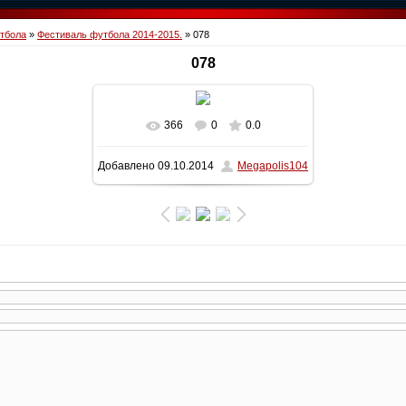
тбола
»
Фестиваль футбола 2014-2015.
» 078
078
366
0
0.0
В реальном размере
1600x1200
/
Добавлено
09.10.2014
Megapolis104
403.1Kb