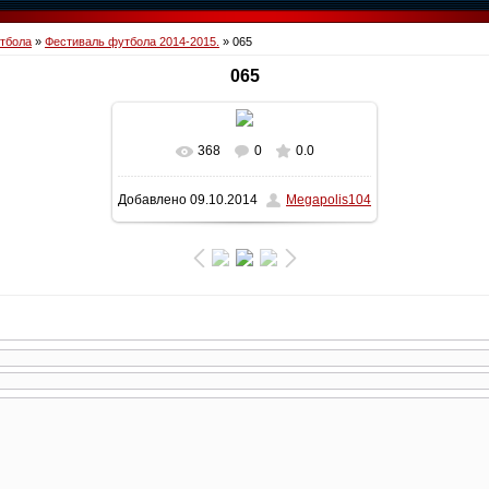
тбола
»
Фестиваль футбола 2014-2015.
» 065
065
368
0
0.0
В реальном размере
1600x1200
/
Добавлено
09.10.2014
Megapolis104
319.6Kb