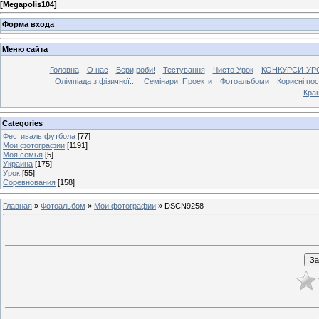
[
Megapolis104
]
Форма входа
Меню сайта
Головна
О нас
Бери,роби!
Тестування
Чисто Урок
КОНКУРСИ-УР
Олімпіада з фізичної...
Семінари. Проекти
Фотоальбоми
Корисні по
Кра
Categories
Фестиваль футбола
[77]
Мои фотографии
[1191]
Моя семья
[5]
Украина
[175]
Урок
[55]
Соревнования
[158]
Главная
»
Фотоальбом
»
Мои фотографии
» DSCN9258