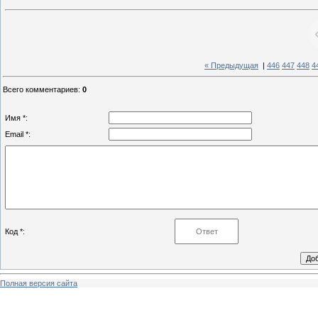
« Предыдущая
|
446
447
448
4
Всего комментариев
:
0
Имя *:
Email *:
Код *:
Полная версия сайта