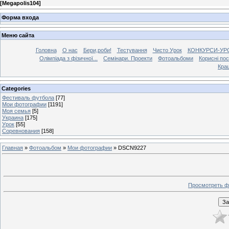
[
Megapolis104
]
Форма входа
Меню сайта
Головна
О нас
Бери,роби!
Тестування
Чисто Урок
КОНКУРСИ-УР
Олімпіада з фізичної...
Семінари. Проекти
Фотоальбоми
Корисні по
Кра
Categories
Фестиваль футбола
[77]
Мои фотографии
[1191]
Моя семья
[5]
Украина
[175]
Урок
[55]
Соревнования
[158]
Главная
»
Фотоальбом
»
Мои фотографии
» DSCN9227
Просмотреть ф