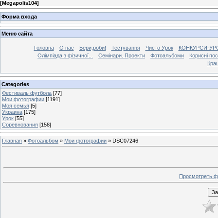
[
Megapolis104
]
Форма входа
Меню сайта
Головна
О нас
Бери,роби!
Тестування
Чисто Урок
КОНКУРСИ-УР
Олімпіада з фізичної...
Семінари. Проекти
Фотоальбоми
Корисні по
Кра
Categories
Фестиваль футбола
[77]
Мои фотографии
[1191]
Моя семья
[5]
Украина
[175]
Урок
[55]
Соревнования
[158]
Главная
»
Фотоальбом
»
Мои фотографии
» DSC07246
Просмотреть ф