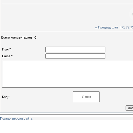
« Предыдущая
|
71
72
7
Всего комментариев
:
0
Имя *:
Email *:
Код *:
Полная версия сайта