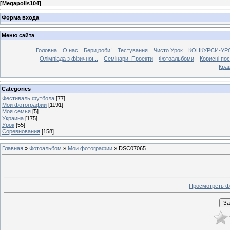
[
Megapolis104
]
Форма входа
Меню сайта
Головна
О нас
Бери,роби!
Тестування
Чисто Урок
КОНКУРСИ-УР
Олімпіада з фізичної...
Семінари. Проекти
Фотоальбоми
Корисні по
Кра
Categories
Фестиваль футбола
[77]
Мои фотографии
[1191]
Моя семья
[5]
Украина
[175]
Урок
[55]
Соревнования
[158]
Главная
»
Фотоальбом
»
Мои фотографии
» DSC07065
Просмотреть ф