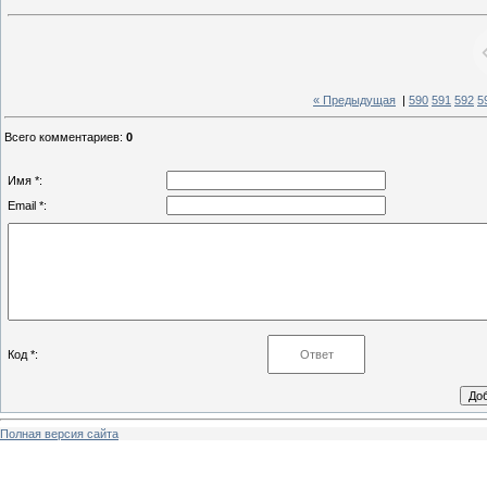
« Предыдущая
|
590
591
592
5
Всего комментариев
:
0
Имя *:
Email *:
Код *:
Полная версия сайта