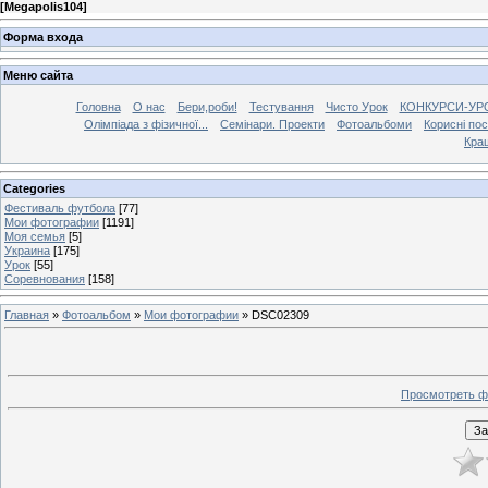
[
Megapolis104
]
Форма входа
Меню сайта
Головна
О нас
Бери,роби!
Тестування
Чисто Урок
КОНКУРСИ-УР
Олімпіада з фізичної...
Семінари. Проекти
Фотоальбоми
Корисні по
Кра
Categories
Фестиваль футбола
[77]
Мои фотографии
[1191]
Моя семья
[5]
Украина
[175]
Урок
[55]
Соревнования
[158]
Главная
»
Фотоальбом
»
Мои фотографии
» DSC02309
Просмотреть ф