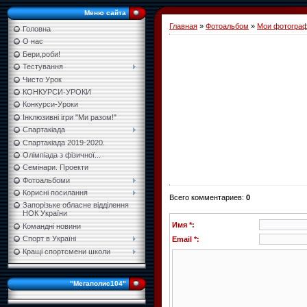
Меню сайта
Главная
»
Фотоальбом
»
Мои фотогра
Головна
О нас
Бери,роби!
Тестування
Чисто Урок
КОНКУРСИ-УРОКИ
Конкурси-Уроки
Інклюзивні ігри "Ми разом!"
Спартакіада
Спартакіада 2019-2020.
Олімпіада з фізичної...
Семінари. Проекти
Фотоальбоми
Корисні посилання
Всего комментариев
:
0
Запорізьке обласне відділення
НОК України
Имя *:
Командні новини
Спорт в Україні
Email *:
Кращі спортсмени школи
"Мегаполис104"