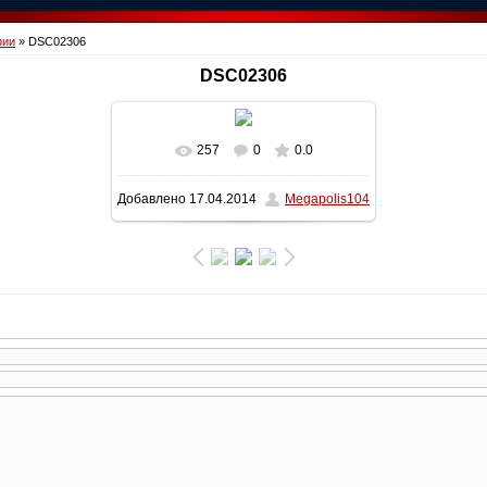
фии
» DSC02306
DSC02306
257
0
0.0
В реальном размере
1600x1200
/
Добавлено
17.04.2014
Megapolis104
363.3Kb