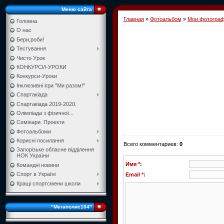
Меню сайта
Главная
»
Фотоальбом
»
Мои фотогра
Головна
О нас
Бери,роби!
Тестування
Чисто Урок
КОНКУРСИ-УРОКИ
Конкурси-Уроки
Інклюзивні ігри "Ми разом!"
Спартакіада
Спартакіада 2019-2020.
Олімпіада з фізичної...
Семінари. Проекти
Фотоальбоми
Корисні посилання
Всего комментариев
:
0
Запорізьке обласне відділення
НОК України
Имя *:
Командні новини
Спорт в Україні
Email *:
Кращі спортсмени школи
"Мегаполис104"