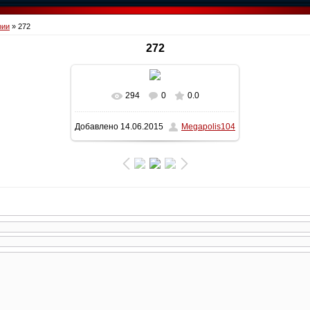
фии
» 272
272
294
0
0.0
В реальном размере
1600x1200
/
Добавлено
14.06.2015
Megapolis104
275.9Kb