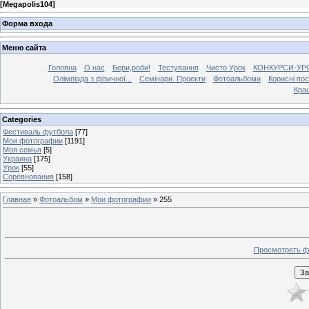
[
Megapolis104
]
Форма входа
Меню сайта
Головна
О нас
Бери,роби!
Тестування
Чисто Урок
КОНКУРСИ-УР
Олімпіада з фізичної...
Семінари. Проекти
Фотоальбоми
Корисні по
Кра
Categories
Фестиваль футбола
[77]
Мои фотографии
[1191]
Моя семья
[5]
Украина
[175]
Урок
[55]
Соревнования
[158]
Главная
»
Фотоальбом
»
Мои фотографии
» 255
Просмотреть ф