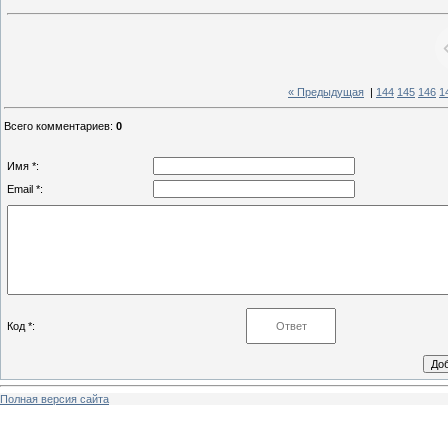
« Предыдущая
|
144
145
146
1
Всего комментариев
:
0
Имя *:
Email *:
Код *:
Полная версия сайта