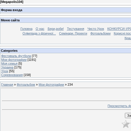
[
Megapolis104
]
Форма входа
Меню сайта
Головна
О нас
Бери,роби!
Тестування
Чисто Урок
КОНКУРСИ-УР
Олімпіада з фізичної...
Семінари. Проекти
Фотоальбоми
Корисні по
Кра
Categories
Фестиваль футбола
[77]
Мои фотографии
[1191]
Моя семья
[5]
Украина
[175]
Урок
[55]
Соревнования
[158]
Главная
»
Фотоальбом
»
Мои фотографии
» 234
Просмотреть ф