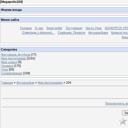
[
Megapolis104
]
Форма входа
Меню сайта
Головна
О нас
Бери,роби!
Тестування
Чисто Урок
КОНКУРСИ-УР
Олімпіада з фізичної...
Семінари. Проекти
Фотоальбоми
Корисні по
Кра
Categories
Фестиваль футбола
[77]
Мои фотографии
[1191]
Моя семья
[5]
Украина
[175]
Урок
[55]
Соревнования
[158]
Главная
»
Фотоальбом
»
Мои фотографии
» 204
Просмотреть ф