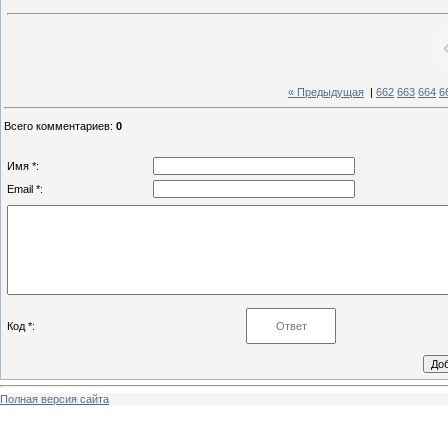
« Предыдущая
|
662
663
664
6
Всего комментариев
:
0
Имя *:
Email *:
Код *:
Полная версия сайта