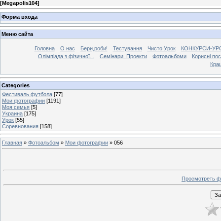
[
Megapolis104
]
Форма входа
Меню сайта
Головна
О нас
Бери,роби!
Тестування
Чисто Урок
КОНКУРСИ-УР
Олімпіада з фізичної...
Семінари. Проекти
Фотоальбоми
Корисні по
Кра
Categories
Фестиваль футбола
[77]
Мои фотографии
[1191]
Моя семья
[5]
Украина
[175]
Урок
[55]
Соревнования
[158]
Главная
»
Фотоальбом
»
Мои фотографии
» 056
Просмотреть ф