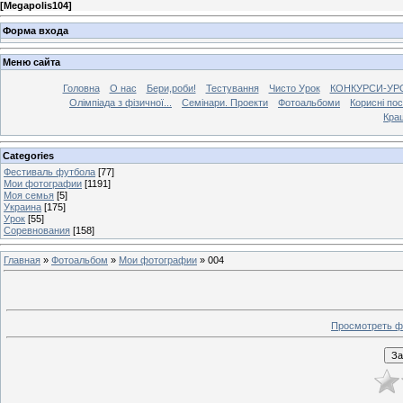
[
Megapolis104
]
Форма входа
Меню сайта
Головна
О нас
Бери,роби!
Тестування
Чисто Урок
КОНКУРСИ-УР
Олімпіада з фізичної...
Семінари. Проекти
Фотоальбоми
Корисні по
Кра
Categories
Фестиваль футбола
[77]
Мои фотографии
[1191]
Моя семья
[5]
Украина
[175]
Урок
[55]
Соревнования
[158]
Главная
»
Фотоальбом
»
Мои фотографии
» 004
Просмотреть ф