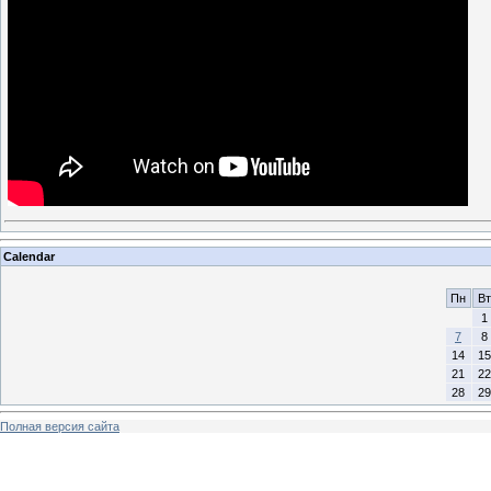
Calendar
Пн
Вт
1
7
8
14
15
21
22
28
29
Полная версия сайта