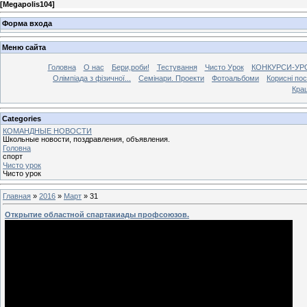
[
Megapolis104
]
Форма входа
Меню сайта
Головна
О нас
Бери,роби!
Тестування
Чисто Урок
КОНКУРСИ-УР
Олімпіада з фізичної...
Семінари. Проекти
Фотоальбоми
Корисні по
Кра
Categories
КОМАНДНЫЕ НОВОСТИ
Школьные новости, поздравления, объявления.
Головна
спорт
Чисто урок
Чисто урок
Главная
»
2016
»
Март
»
31
Открытие областной спартакиады профсоюзов.