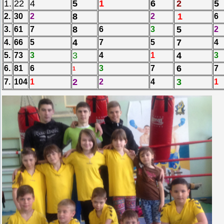
1.
22
4
5
1
6
2
5
8
1
2.
30
2
2
6
8
5
3.
61
7
6
3
2
4
7
4.
66
5
7
5
4
3
4
5.
73
3
4
1
3
6
6.
81
6
3
7
7
1
2
3
7.
104
1
2
4
1