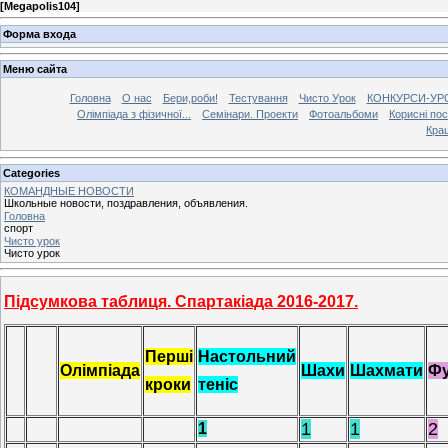
[
Megapolis104
]
Форма входа
Меню сайта
Головна
О нас
Бери,роби!
Тестування
Чисто Урок
КОНКУРСИ-УР
Олімпіада з фізичної...
Семінари. Проекти
Фотоальбоми
Корисні по
Кра
Categories
КОМАНДНЫЕ НОВОСТИ
Школьные новости, поздравления, объявления.
Головна
спорт
Чисто урок
Чисто урок
Підсумкова таблиця. Спартакіада 2016-2017.
Перші
Настольний
Олімпіада
Шахи
Шахмати
Ф
кроки
теніс
1
1
2
1