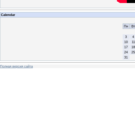
Calendar
Пн
Вт
3
4
10
11
17
18
24
25
31
Полная версия сайта